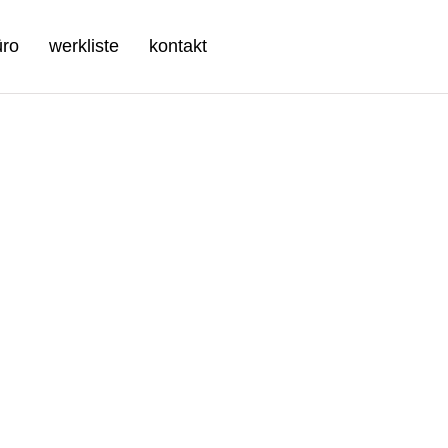
üro
werkliste
kontakt