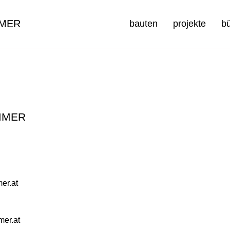
MER
bauten
projekte
b
MMER
er.at
er.at